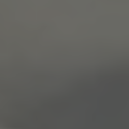
welche Internetseiten und Server dem konkreten
Internetbrowser zugeordnet werden können, in dem das
Cookie gespeichert wurde. Dies ermöglicht es den
besuchten Internetseiten und Servern, den individuellen
Browser der betroffenen Person von anderen
Internetbrowsern, die andere Cookies enthalten, zu
unterscheiden. Ein bestimmter Internetbrowser kann
über die eindeutige Cookie-ID wiedererkannt und
identifiziert werden.
Durch den Einsatz von Cookies kann den Nutzern dieser
Internetseite nutzerfreundlichere Services bereitstellen,
die ohne die Cookie-Setzung nicht möglich wären.
Mittels eines Cookies können die Informationen und
Angebote auf unserer Internetseite im Sinne des
Benutzers optimiert werden. Cookies ermöglichen uns,
wie bereits erwähnt, die Benutzer unserer Internetseite
wiederzuerkennen. Zweck dieser Wiedererkennung ist
es, den Nutzern die Verwendung unserer Internetseite
zu erleichtern. Der Benutzer einer Internetseite, die