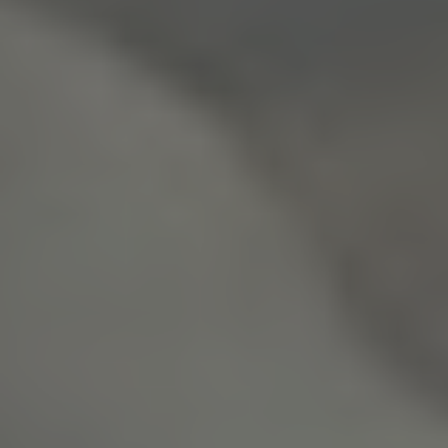
Cookies verwendet, muss beispielsweise nicht bei jedem
Besuch der Internetseite erneut seine Zugangsdaten
eingeben, weil dies von der Internetseite und dem auf
dem Computersystem des Benutzers abgelegten Cookie
übernommen wird. Ein weiteres Beispiel ist das Cookie
eines Warenkorbes im Online-Shop. Der Online-Shop
merkt sich die Artikel, die ein Kunde in den virtuellen
Warenkorb gelegt hat, über ein Cookie.
Die betroffene Person kann die Setzung von Cookies
durch unsere Internetseite jederzeit mittels einer
entsprechenden Einstellung des genutzten
Internetbrowsers verhindern und damit der Setzung von
Cookies dauerhaft widersprechen. Ferner können
bereits gesetzte Cookies jederzeit über einen
Internetbrowser oder andere Softwareprogramme
gelöscht werden. Dies ist in allen gängigen
Internetbrowsern möglich. Deaktiviert die betroffene
Person die Setzung von Cookies in dem genutzten
Internetbrowser, sind unter Umständen nicht alle
Funktionen unserer Internetseite vollumfänglich nutzbar.