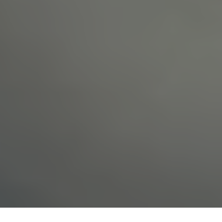
Erfassung von allgemeinen Daten
und Informationen
Die Internetseite erfasst mit jedem Aufruf der
Internetseite durch eine betroffene Person oder ein
automatisiertes System eine Reihe von allgemeinen
Daten und Informationen. Diese allgemeinen Daten und
Informationen werden in den Logfiles des Servers
gespeichert. Erfasst werden können die (1) verwendeten
Browsertypen und Versionen, (2) das vom zugreifenden
System verwendete Betriebssystem, (3) die
Internetseite, von welcher ein zugreifendes System auf
unsere Internetseite gelangt (sogenannte Referrer), (4)
die Unterwebseiten, welche über ein zugreifendes
System auf unserer Internetseite angesteuert werden,
(5) das Datum und die Uhrzeit eines Zugriffs auf die
Internetseite, (6) eine Internet-Protokoll-Adresse (IP-
Adresse), (7) der Internet-Service-Provider des
zugreifenden Systems und (8) sonstige ähnliche Daten
und Informationen, die der Gefahrenabwehr im Falle von